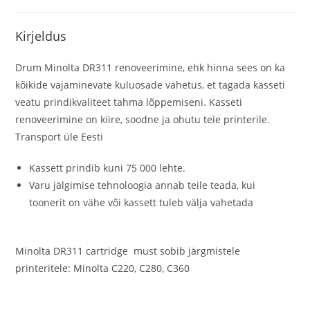
Kirjeldus
Drum Minolta DR311 renoveerimine, ehk hinna sees on ka
kõikide vajaminevate kuluosade vahetus, et tagada kasseti
veatu prindikvaliteet tahma lõppemiseni. Kasseti
renoveerimine on kiire, soodne ja ohutu teie printerile.
Transport üle Eesti
Kassett prindib kuni 75 000 lehte.
Varu jälgimise tehnoloogia annab teile teada, kui
toonerit on vähe või kassett tuleb välja vahetada
Minolta DR311 cartridge must sobib järgmistele
printeritele: Minolta C220, C280, C360