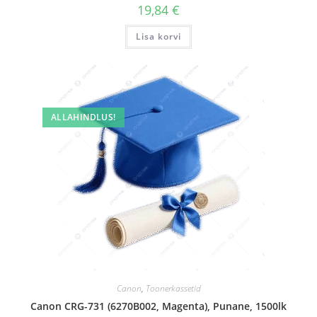
19,84
€
Lisa korvi
ALLAHINDLUS!
Canon
,
Toonerkassetid
Canon CRG-731 (6270B002, Magenta), Punane, 1500lk