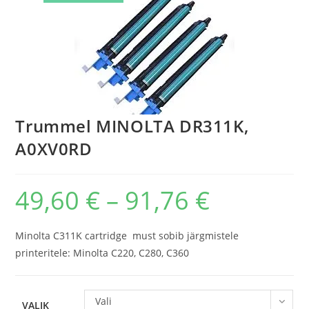
Trummel MINOLTA DR311K,
A0XV0RD
49,60
€
–
91,76
€
Price
range:
49,60 €
through
91,76 €
Minolta C311K cartridge must sobib järgmistele
printeritele: Minolta C220, C280, C360
Vali
VALIK