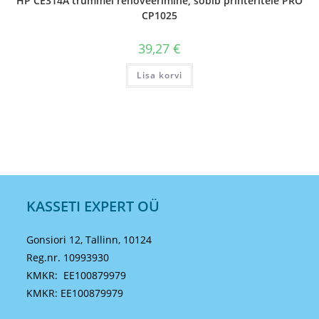
HP CE314A trummel renoveerimine; sobib printeritele PRO
CP1025
39,27
€
Lisa korvi
KASSETI EXPERT OÜ
Gonsiori 12, Tallinn, 10124
Reg.nr. 10993930
KMKR: EE100879979
KMKR: EE100879979