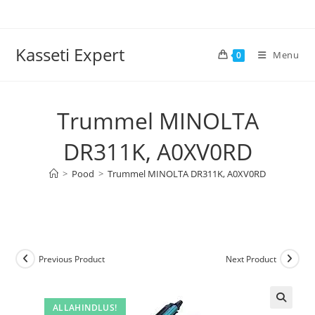
Skip
to
content
Kasseti Expert
Menu
0
Trummel MINOLTA
DR311K, A0XV0RD
>
Pood
>
Trummel MINOLTA DR311K, A0XV0RD
Previous Product
Next Product
ALLAHINDLUS!