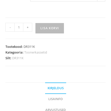
Trummel
-
+
LISA KORVI
MINOLTA
DR311K,
A0XV0RD
Tootekood:
DR311K
kogus
Kategooria:
Toonerkassetid
Silt:
DR311K
KIRJELDUS
LISAINFO
ARVUSTUSED