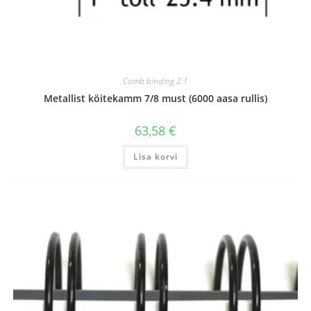
Comb binding 2:1
Metallist köitekamm 7/8 must (6000 aasa rullis)
63,58
€
Lisa korvi