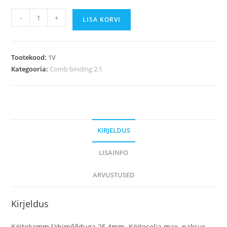
Metallist
-
+
LISA KORVI
köitekamm
1
valge
Tootekood:
1V
(4500
Kategooria:
Comb binding 2:1
aasa
rullis)
kogus
KIRJELDUS
LISAINFO
ARVUSTUSED
Kirjeldus
Köitekamm läbimõõduga 25,4mm. Köiteselja max. paksus