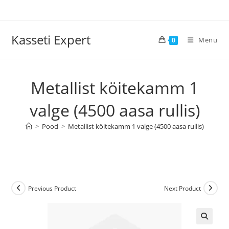
Skip
to
content
Kasseti Expert
Menu
0
Metallist köitekamm 1
valge (4500 aasa rullis)
>
Pood
>
Metallist köitekamm 1 valge (4500 aasa rullis)
Previous Product
Next Product