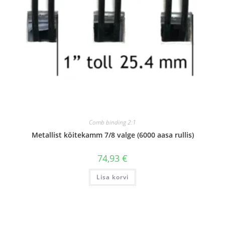
Comb binding 2:1
Metallist köitekamm 7/8 valge (6000 aasa rullis)
74,93
€
Lisa korvi