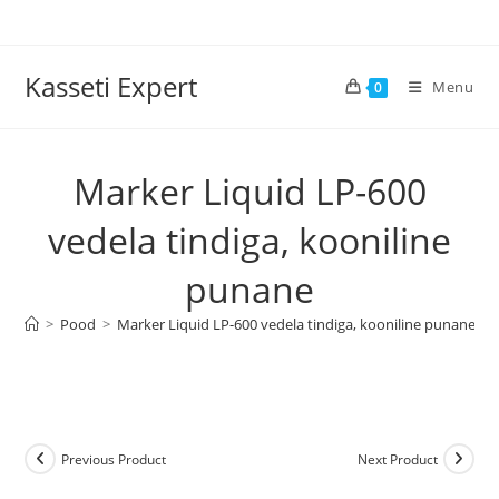
Skip
to
content
Kasseti Expert
Menu
0
Marker Liquid LP-600
vedela tindiga, kooniline
punane
>
Pood
>
Marker Liquid LP-600 vedela tindiga, kooniline punane
Previous Product
Next Product