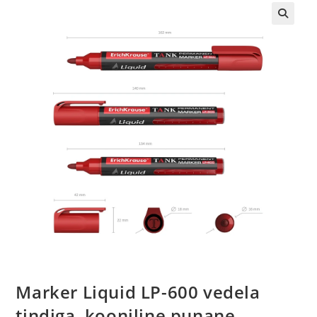
Marker Liquid LP-600 vedela
tindiga, kooniline punane