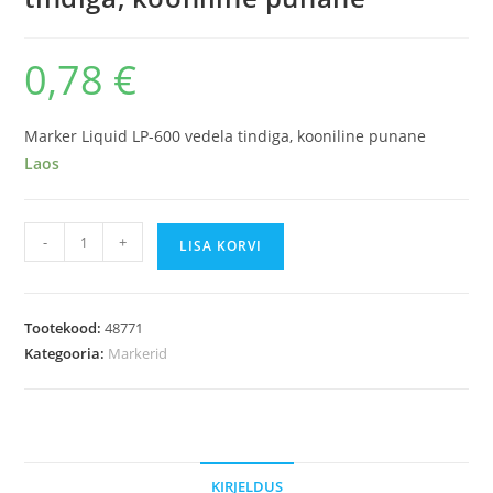
0,78
€
Marker Liquid LP-600 vedela tindiga, kooniline punane
Laos
Marker
-
+
LISA KORVI
Liquid
LP-
600
Tootekood:
48771
vedela
Kategooria:
Markerid
tindiga,
kooniline
punane
kogus
KIRJELDUS