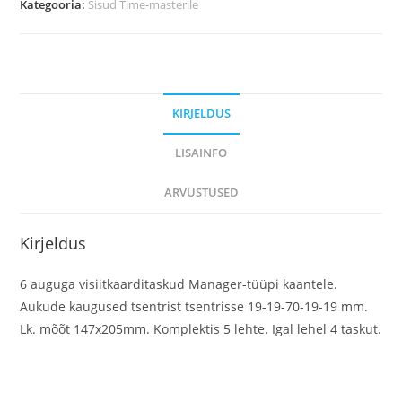
Kategooria:
Sisud Time-masterile
taskut)
kogus
KIRJELDUS
LISAINFO
ARVUSTUSED
Kirjeldus
6 auguga visiitkaarditaskud Manager-tüüpi kaantele.
Aukude kaugused tsentrist tsentrisse 19-19-70-19-19 mm.
Lk. mõõt 147x205mm. Komplektis 5 lehte. Igal lehel 4 taskut.