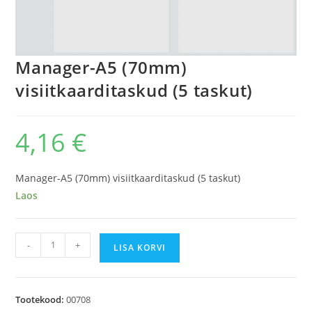
Manager-A5 (70mm)
visiitkaarditaskud (5 taskut)
4,16
€
Manager-A5 (70mm) visiitkaarditaskud (5 taskut)
Laos
Manager-
-
+
LISA KORVI
A5
(70mm)
visiitkaarditaskud
Tootekood:
00708
(5