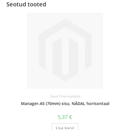
Seotud tooted
Sisud Time-masterile
Manager-A5 (70mm) sisu, NÄDAL horisontaal
5,37
€
Lisa korvi