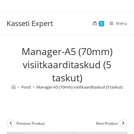
Skip
to
content
Kasseti Expert
Menu
0
Manager-A5 (70mm)
visiitkaarditaskud (5
taskut)
>
Pood
>
Manager-A5 (70mm) visiitkaarditaskud (5 taskut)
Previous Product
Next Product