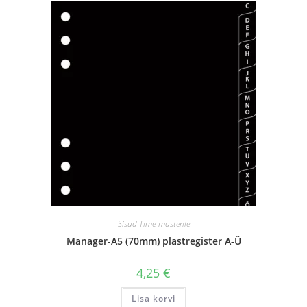
Sisud Time-masterile
Manager-A5 (70mm) plastregister A-Ü
4,25
€
Lisa korvi