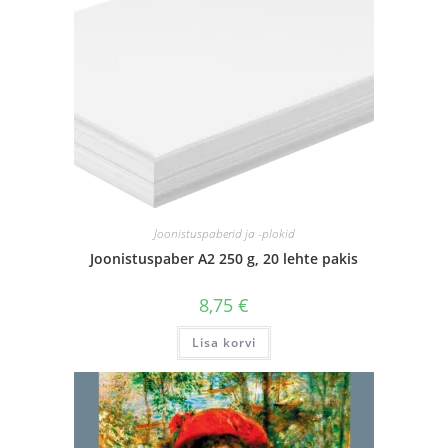
Joonistuspaberid ja -plokid
Joonistuspaber A2 250 g, 20 lehte pakis
8,75
€
Lisa korvi