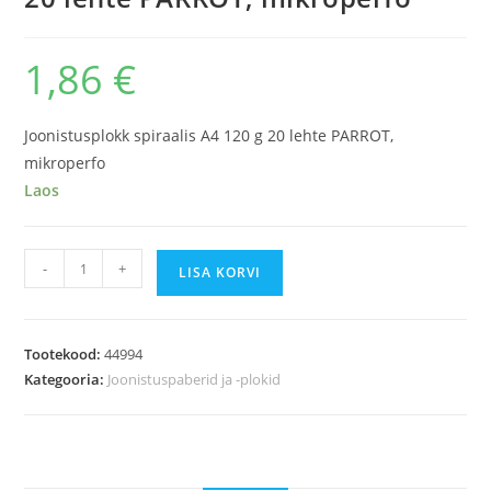
1,86
€
Joonistusplokk spiraalis A4 120 g 20 lehte PARROT,
mikroperfo
Laos
Joonistusplokk
-
+
LISA KORVI
spiraalis
A4
120
Tootekood:
44994
g
Kategooria:
Joonistuspaberid ja -plokid
20
lehte
PARROT,
mikroperfo