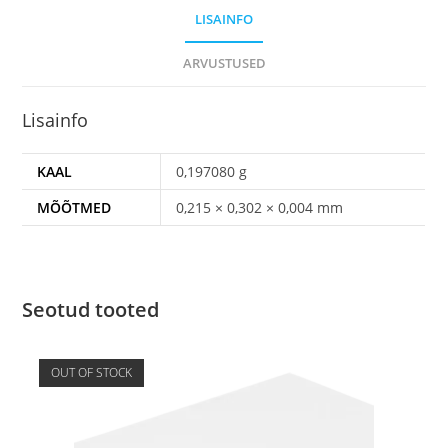
kogus
LISAINFO
ARVUSTUSED
Lisainfo
KAAL
0,197080 g
MÕÕTMED
0,215 × 0,302 × 0,004 mm
Seotud tooted
OUT OF STOCK