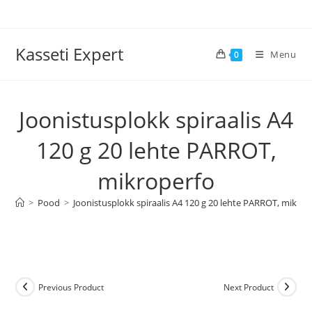
Skip
to
content
Kasseti Expert
Menu
0
Joonistusplokk spiraalis A4
120 g 20 lehte PARROT,
mikroperfo
>
Pood
>
Joonistusplokk spiraalis A4 120 g 20 lehte PARROT, mikrop
Previous Product
Next Product