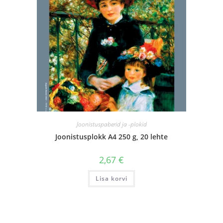
Joonistuspaberid ja -plokid
Joonistusplokk A4 250 g, 20 lehte
2,67
€
Lisa korvi